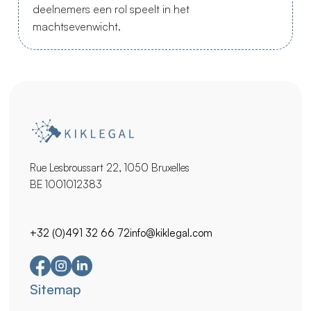
deelnemers een rol speelt in het
machtsevenwicht.
Rue Lesbroussart 22, 1050 Bruxelles
BE 1001012383
+32 (0)491 32 66 72
info@kiklegal.com
Secundaire
Sitemap
navigatie